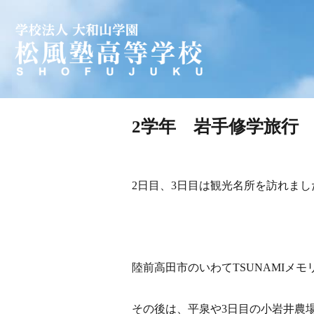
学校法人 大和山学園 松風塾
2学年 岩手修学旅行
2日目、3日目は観光名所を訪れまし
陸前高田市のいわてTSUNAMI
その後は、平泉や3日目の小岩井農