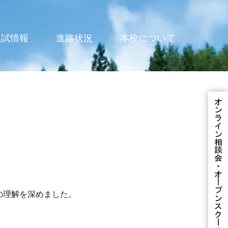
入試情報
進路状況
本校について
の理解を深めました。