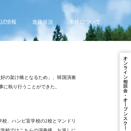
入試情報
進路状況
本校について
友好の架け橋となるため」、韓国演奏
事に執り行うことができた。
学校、ハンビ盲学校の2校とマンドリ
盲学校ではこちらの演奏後、お返しに