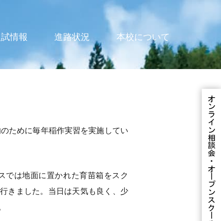
入試情報
進路状況
本校について
的のために毎年稲作実習を実施してい
ウスでは地面に置かれた育苗箱をスク
で行きました。当日は天気も良く、少
。