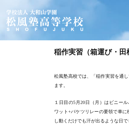
学校法人 大和山学園 松風塾
稲作実習（箱運び・田
松風塾高校では、「稲作実習を通し
ます。
１日目の5月20日（月）はビニー
ワット+バケツリレーの要領で車に
し動くだけでも汗が出るような日で