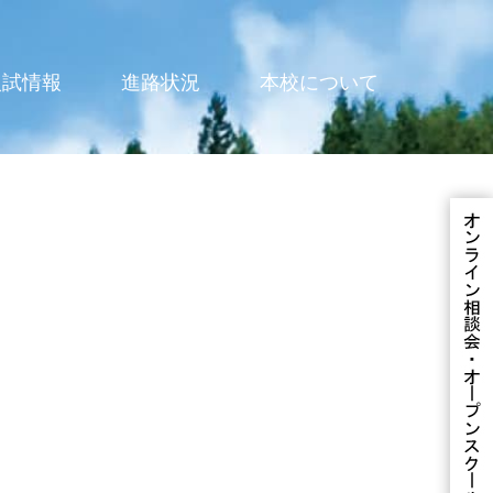
入試情報
進路状況
本校について