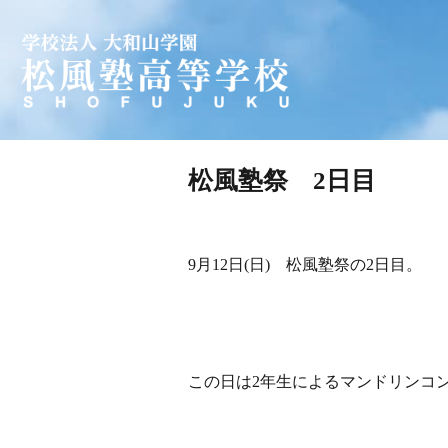
学校法人 大和山学園 松風塾
松風塾祭 2日目
9月12日(日) 松風塾祭の2日目。
この日は2年生によるマンドリンコ