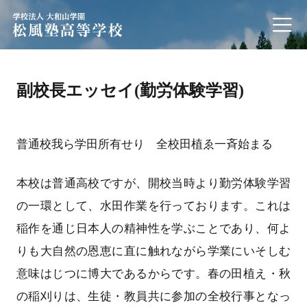
学校法人 大和山学園 松風塾高等学校
副校長エッセイ(勤労体験学習)
普通校我ら学田所有せり 全校田植ゑ一斉始まる
本校は普通高校ですが、開校当時より勤労体験学習
の一環として、水田作業を行っております。これは
稲作を通じ日本人の精神性を学ぶことであり、何よ
りも大自然の恩恵に直に触れながら学業にいそしむ
意味はじつに博大であるからです。春の田植え・秋
の稲刈りは、生徒・教員共に参加の全校行事となっ